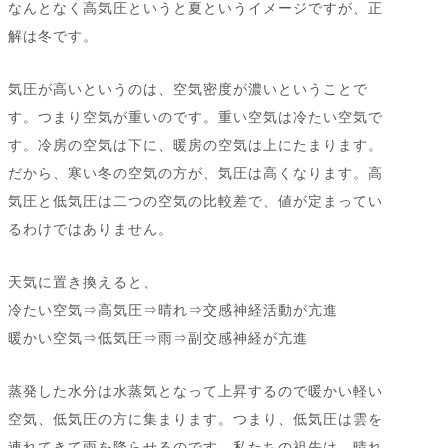
なんとなく高気圧というと夏というイメージですが、正
解は冬です。
気圧が高いというのは、空気密度が濃いということで
す。つまり空気が重いのです。重い空気は冷たい空気で
す。冷房の空気は下に、暖房の空気は上にたまります。
だから、寒い冬の空気の方が、気圧は高くなります。高
気圧と低気圧は二つの空気の比較差で、値が定まってい
るわけではありません。
天気に置き換えると、
冷たい空気⇒高気圧⇒晴れ⇒交感神経活動が亢進
暖かい空気⇒低気圧⇒雨⇒副交感神経が亢進
蒸発した水分は水蒸気となって上昇するので暖かい軽い
空気、低気圧の方に集まります。つまり、低気圧は雲を
連れてきて雨を降らせるのです。私たちの祖先は、晴れ