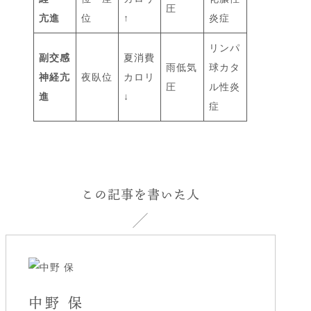
圧
亢進
位
↑
炎症
リンパ
副交感
夏消費
雨低気
球カタ
神経亢
夜臥位
カロリ
圧
ル性炎
進
↓
症
この記事を書いた人
中野 保