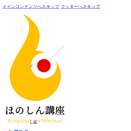
メインコンテンツへスキップ
フッターへスキップ
概要 ↓
講座一覧 ↓
感想 ↓
挨拶 ↓
QA ↓
お申込 ↓
ブログ
難経翻訳
二天堂鍼灸院
概要 ↓
講座一覧 ↓
感想 ↓