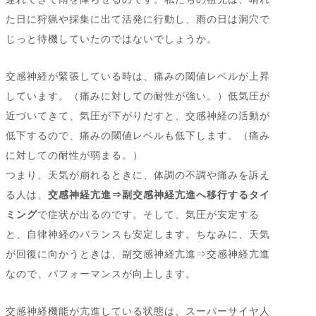
た日に狩猟や採集に出て活発に行動し、雨の日は洞穴で
じっと待機していたのではないでしょうか。
交感神経が緊張している時は、痛みの閾値レベルが上昇
しています。（痛みに対しての耐性が強い。）低気圧が
近づいてきて、気圧が下がりだすと、交感神経の活動が
低下するので、痛みの閾値レベルも低下します。（痛み
に対しての耐性が弱まる。）
つまり、天気が崩れるときに、体調の不調や痛みを訴え
る人は、
交感神経亢進⇒副交感神経亢進へ移行するタイ
ミング
で症状が出るのです。そして、気圧が安定する
と、自律神経のバランスも安定します。ちなみに、天気
が回復に向かうときは、副交感神経亢進⇒交感神経亢進
なので、パフォーマンスが向上します。
交感神経機能が亢進している状態は、スーパーサイヤ人