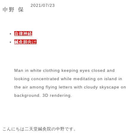
2021/07/23
中野 保
自律神経
鍼灸師向け
Man in white clothing keeping eyes closed and
looking concentrated while meditating on island in
the air among flying letters with cloudy skyscape on
background. 3D rendering.
こんにちは二天堂鍼灸院の中野です。