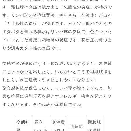
す。顆粒球の炎症は膿が出る「化膿性の炎症」が特徴で
す。リンパ球の炎症は漿液（さらさらした液体）が出る
「カタル性の炎症」が特徴です。例えば、風邪のときの
ポタポタと垂れる鼻水はリンパ球の炎症で、色のついた
ドロッとした鼻液は顆粒球の炎症です。花粉症の鼻づま
りや涙もカタル性の炎症です。
交感神経が優位になり、顆粒球が増えすぎると、常在菌
にちょっかいを出したり、いらないところで組織破壊を
したり、炎症症状を引き起こしやすくなります。
副交感神経が優位になり、リンパ球が増えすぎると、無
害な抗原に過剰反応を起こすアレルギー疾患が起こりや
すくなります。その代表が花粉症ですね。
交感神
昼立
冬消費
顆粒球
晴高気
経
位・座
カロリ
化膿性