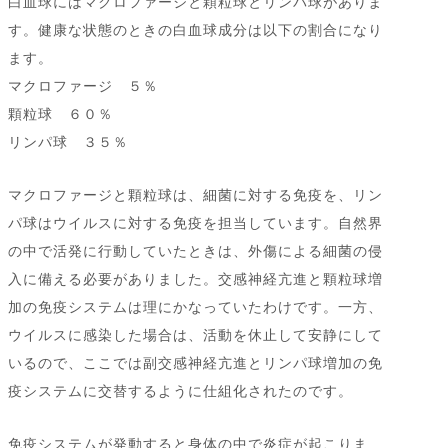
白血球にはマクロファージと顆粒球とリンパ球がありま
す。健康な状態のときの白血球成分は以下の割合になり
ます。
マクロファージ ５％
顆粒球 ６０％
リンパ球 ３５％
マクロファージと顆粒球は、細菌に対する免疫を、リン
パ球はウイルスに対する免疫を担当しています。自然界
の中で活発に行動していたときは、外傷による細菌の侵
入に備える必要がありました。交感神経亢進と顆粒球増
加の免疫システムは理にかなっていたわけです。一方、
ウイルスに感染した場合は、活動を休止して安静にして
いるので、ここでは副交感神経亢進とリンパ球増加の免
疫システムに交替するように仕組化されたのです。
免疫システムが発動すると身体の中で炎症が起こりま