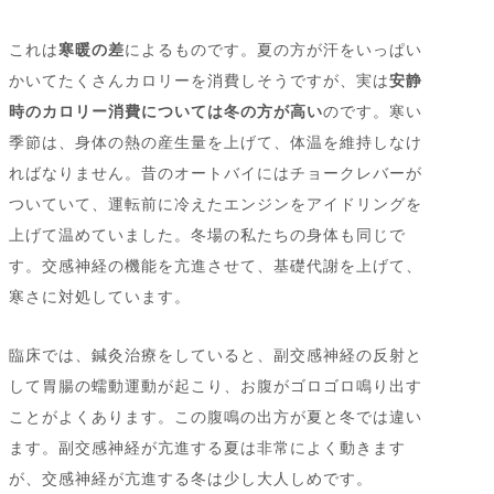
これは
寒暖の差
によるものです。夏の方が汗をいっぱい
かいてたくさんカロリーを消費しそうですが、実は
安静
時のカロリー消費については冬の方が高い
のです。寒い
季節は、身体の熱の産生量を上げて、体温を維持しなけ
ればなりません。昔のオートバイにはチョークレバーが
ついていて、運転前に冷えたエンジンをアイドリングを
上げて温めていました。冬場の私たちの身体も同じで
す。交感神経の機能を亢進させて、基礎代謝を上げて、
寒さに対処しています。
臨床では、鍼灸治療をしていると、副交感神経の反射と
して胃腸の蠕動運動が起こり、お腹がゴロゴロ鳴り出す
ことがよくあります。この腹鳴の出方が夏と冬では違い
ます。副交感神経が亢進する夏は非常によく動きます
が、交感神経が亢進する冬は少し大人しめです。