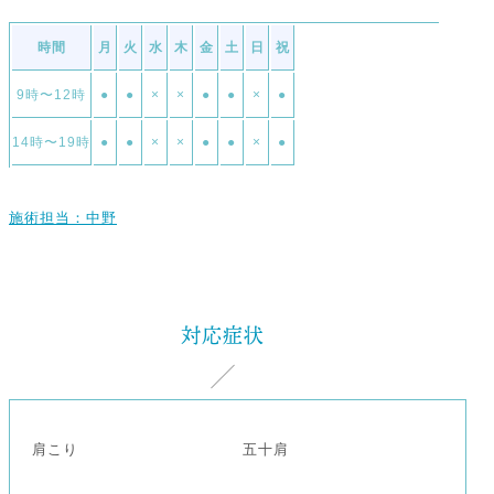
時間
月
火
水
木
金
土
日
祝
9時〜12時
●
●
×
×
●
●
×
●
14時〜19時
●
●
×
×
●
●
×
●
施術担当：中野
対応症状
肩こり
五十肩