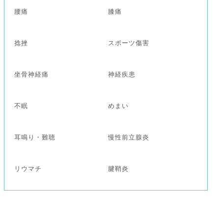
腰痛
膝痛
捻挫
スポーツ傷害
坐骨神経痛
神経疾患
不眠
めまい
耳鳴り・難聴
慢性前立腺炎
リウマチ
腱鞘炎