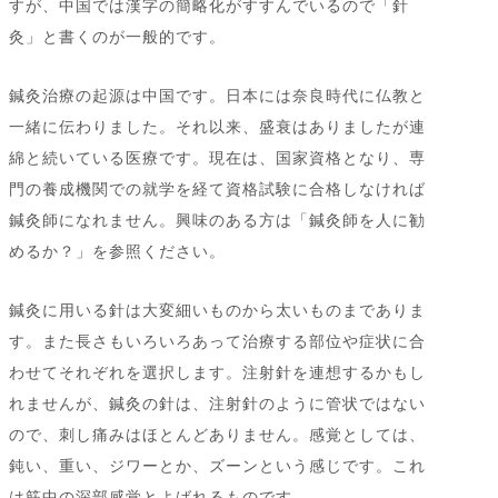
すが、中国では漢字の簡略化がすすんでいるので「針
灸」と書くのが一般的です。
鍼灸治療の起源は中国です。日本には奈良時代に仏教と
一緒に伝わりました。それ以来、盛衰はありましたが連
綿と続いている医療です。現在は、国家資格となり、専
門の養成機関での就学を経て資格試験に合格しなければ
鍼灸師になれません。興味のある方は「鍼灸師を人に勧
めるか？」を参照ください。
鍼灸に用いる針は大変細いものから太いものまでありま
す。また長さもいろいろあって治療する部位や症状に合
わせてそれぞれを選択します。注射針を連想するかもし
れませんが、鍼灸の針は、注射針のように管状ではない
ので、刺し痛みはほとんどありません。感覚としては、
鈍い、重い、ジワーとか、ズーンという感じです。これ
は筋中の深部感覚とよばれるものです。